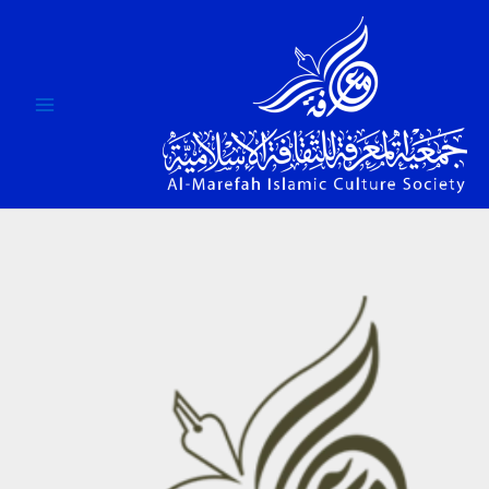
خطي
لى
لمحتوى