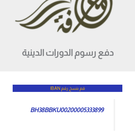
دفع رسوم الدورات الدينية
قم بنسخ رقم IBAN
BH38BBKU00200005333899