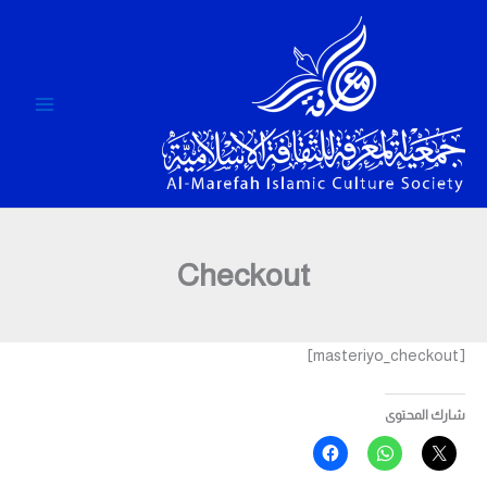
خطي
لى
لمحتوى
Checkout
[masteriyo_checkout]
شارك المحتوى