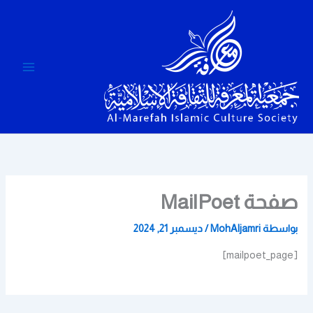
خطي
لى
لمحتوى
صفحة MailPoet
بواسطة
MohAljamri
/
ديسمبر 21, 2024
[mailpoet_page]