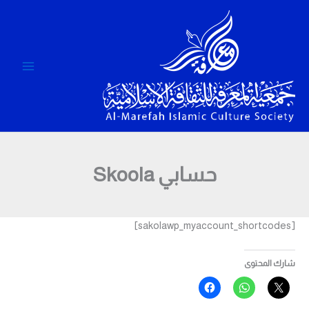
خطي
لى
لمحتوى
حسابي Skoola
[sakolawp_myaccount_shortcodes]
شارك المحتوى